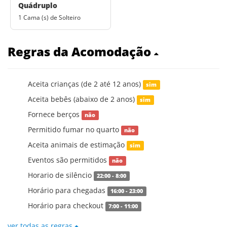
Quádruplo
1 Cama (s) de Solteiro
Regras da Acomodação
Aceita crianças (de 2 até 12 anos)
sim
Aceita bebês (abaixo de 2 anos)
sim
Fornece berços
não
Permitido fumar no quarto
não
Aceita animais de estimação
sim
Eventos são permitidos
não
Horario de silêncio
22:00 - 8:00
Horário para chegadas
16:00 - 23:00
Horário para checkout
7:00 - 11:00
ver todas as regras