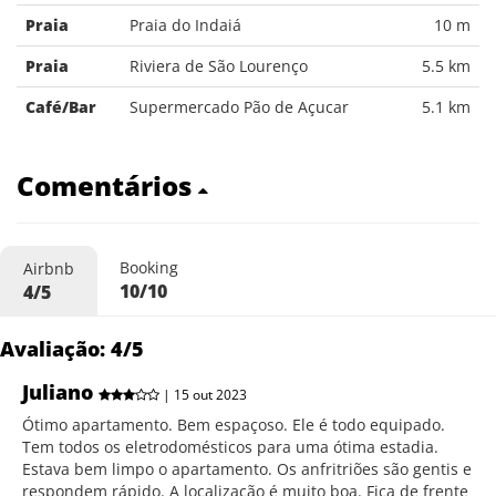
Praia
Praia do Indaiá
10 m
Praia
Riviera de São Lourenço
5.5 km
Café/Bar
Supermercado Pão de Açucar
5.1 km
Comentários
Booking
Airbnb
10/10
4/5
Avaliação: 4/5
Juliano
| 15 out 2023
Ótimo apartamento. Bem espaçoso. Ele é todo equipado.
Tem todos os eletrodomésticos para uma ótima estadia.
Estava bem limpo o apartamento. Os anfritriões são gentis e
respondem rápido. A localização é muito boa. Fica de frente